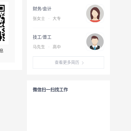
财务/会计
张女士
·
大专
技工/普工
马先生
·
高中
息
查看更多简历
微信扫一扫找工作