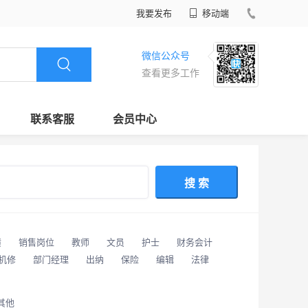
我要发布
移动端
微信公众号
查看更多工作
联系客服
会员中心
搜 索
潢
销售岗位
教师
文员
护士
财务会计
/机修
部门经理
出纳
保险
编辑
法律
其他